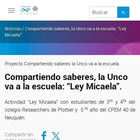
Toggle
navigation
Noticias / Compartiendo saberes, la Unco va a la escuela: “Ley
Micaela”.
Proyecto Compartiendo saberes la Unco va a la escuela.
Compartiendo saberes, la Unco
va a la escuela: “Ley Micaela”.
ro
to
Actividad “Ley Micaela” con estudiantes de 3
y 4
del
to
colegio Researchers de Plottier y 5
año del CPEM 40 de
Neuquén.
Compartir en Facebook
Compartir en Twitter
Compartir en